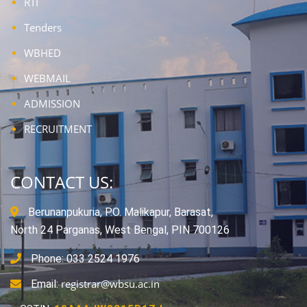
RTI
Tenders
WBHED
WEBMAIL
ADMISSION
RECRUITMENT
CONTACT US:
Berunanpukuria, P.O. Malikapur, Barasat,
North 24 Parganas, West Bengal, PIN 700126
Phone: 033 2524 1976
registrar@wbsu.ac.in
Email: