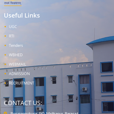
Useful Links
UGC
RTI
Tenders
WBHED
WEBMAIL
ADMISSION
RECRUITMENT
CONTACT US:
Berunanpukuria, P.O. Malikapur, Barasat,